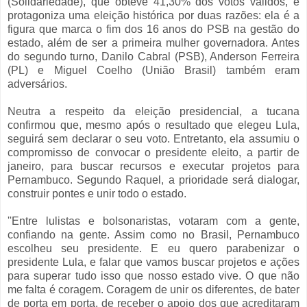
(Solidariedade), que obteve 41,30% dos votos válidos, e
protagoniza uma eleição histórica por duas razões: ela é a
figura que marca o fim dos 16 anos do PSB na gestão do
estado, além de ser a primeira mulher governadora. Antes
do segundo turno, Danilo Cabral (PSB), Anderson Ferreira
(PL) e Miguel Coelho (União Brasil) também eram
adversários.
Neutra a respeito da eleição presidencial, a tucana
confirmou que, mesmo após o resultado que elegeu Lula,
seguirá sem declarar o seu voto. Entretanto, ela assumiu o
compromisso de convocar o presidente eleito, a partir de
janeiro, para buscar recursos e executar projetos para
Pernambuco. Segundo Raquel, a prioridade será dialogar,
construir pontes e unir todo o estado.
''Entre lulistas e bolsonaristas, votaram com a gente,
confiando na gente. Assim como no Brasil, Pernambuco
escolheu seu presidente. E eu quero parabenizar o
presidente Lula, e falar que vamos buscar projetos e ações
para superar tudo isso que nosso estado vive. O que não
me falta é coragem. Coragem de unir os diferentes, de bater
de porta em porta, de receber o apoio dos que acreditaram